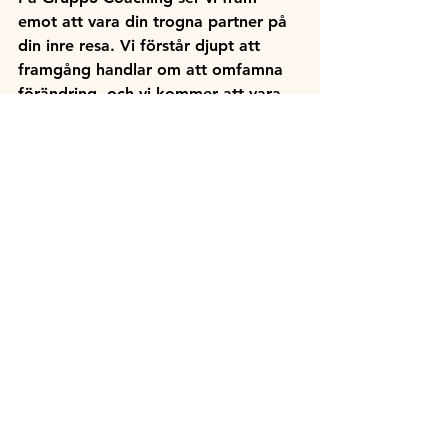
emot att vara din trogna partner på 
din inre resa. Vi förstår djupt att 
framgång handlar om att omfamna 
förändring, och vi kommer att vara 
där vid varje steg för att guida dig, 
stödja dig och fira med dig när du 
uppnår dina framsteg och mål.
Så, vad väntar du på? Det är dags 
att ta tag i din framtid och låta oss 
hjälpa dig på den inspirerande resan 
mot ditt bästa jag. Knuffa 
bort rädslan, låt drömmarna och 
passionen vägleda dig och ge oss 
möjligheten att hjälpa dig nå 
stjärnorna! Vi ser fram emot att 
utforska 
det outforskade tillsammans.